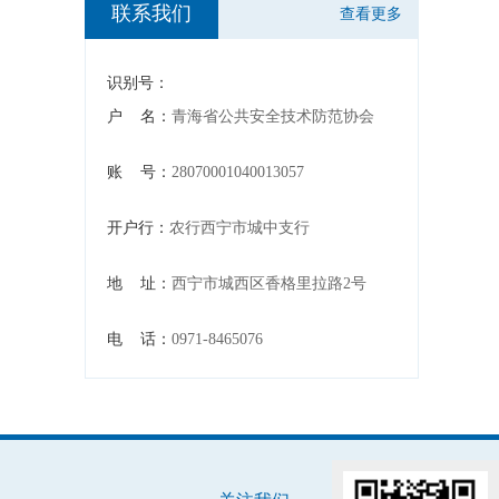
联系我们
查看更多
识别号：
户 名：
青海省公共安全技术防范协会
账 号：
28070001040013057
开户行：
农行西宁市城中支行
地 址：
西宁市城西区香格里拉路2号
电 话：
0971-8465076