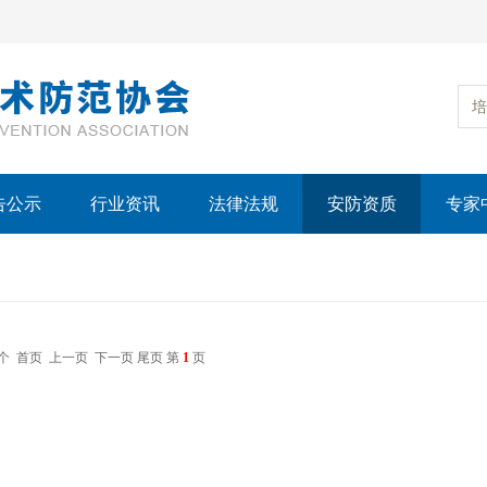
培
告公示
行业资讯
法律法规
安防资质
专家
 个
首页
上一页
下一页
尾页
第
1
页