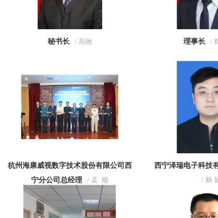
秘书长
理事长
/ 高驰
/
杭州海康威视数字技术股份有限公司西
西宁泽瑞电子科技
宁分公司总经理
/ 杨 
/ 孟 顺