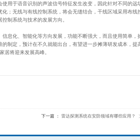
会使用于语音识别的声波信号特征发生改变，因此针对不同的远
优化；无线与有线控制系统，将会无缝结合，干线区域采用布线
居控制系统与技术的发展方向。
信息化、智能化等方向发展，功能不断强大，而且使用简单，
准的制定，预计在不久就能出台，有望进一步摊薄研发成本，提
能家居将迎来发展高峰。
下一篇 ：
雷达探测系统在安防领域有哪些应用？