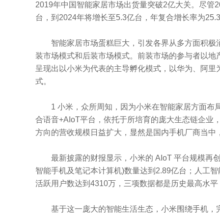
2019年中国智能家居市场出货量突破2亿大关。尽管2
台，到2024年将增长至5.3亿台，年复合增长率为25.
智能家居市场蛋糕巨大，引发各界从多方面积极涌
装市场模式和后装市场模式。前装市场的参与者以地
呈现出以小米为代表的主导孵化模式，以华为、阿里
式。
1 小米，众所周知，因为小米在智能家居方面布局
合语音+AIoT平台，依托于所培育的庞大生态链企业
方向的营收规模日益扩大，显然是国内手机厂商当中
最新披露的财报显示，小米的 AIoT 平台规模再创新高
智能手机及笔记本计算机)数量达到2.89亿台；人工智
活跃用户数达到4310万，三项数据都是历史最高水
基于这一庞大的智能生活生态，小米围绕手机，完