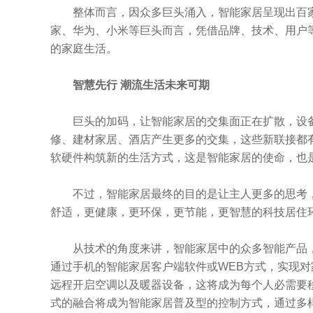
整体而言，因众多巨头涌入，智能家居呈现出百家
家、华为、小米等巨头而言，凭借品牌、技术、用户
的家庭生活。
智慧先行 潮流生活未来可期
巨头的加码，让智能家居的交集面正在扩散，设备
修、建材家居、酒店产生更多的交集，这些新联接都
软硬件构筑新的生活方式，这是智能家居的使命，也
不过，智能家居最终的目的是让主人更多的思考，
舒适，更健康，更环保，更节能，更智慧的科技居住
从技术的角度来讲，智能家居中的众多智能产品，
通过手机的智能家居客户端软件或WEB方式，实现
远程开启空调以及暖器设备，这将成为每个人必需要
式的融合将成为智能家居普及型的控制方式，通过多