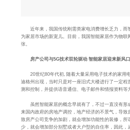
近年来，我国传统刚需类家电消费增长乏力，而智
为家居市场的新宠儿。目前，我国智能家居作为
物联
张。
房产公司与5G技术双轮驱动 智能家居迎来新风
20世纪80年代初, 随着大量采用电子技术的家用电
迪格州出现，当时只是对一座旧式大楼进行了一定程
测和控制，并提供语音通信、电子邮件和情报资料等
虽然智能家居的概念早就有了，不过一直没有形成规
来国内政府的房地产调控，地产经济的不景气，导致
致房产公司竞争的加剧，就会增加功能性的装修，所
少，就会增加部分别墅或者大户型的自住率，因此，