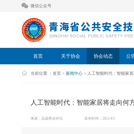
微信公众号
首页
关于协会
协会动态
公
当前位置 ：
首页
>
新闻中心
> 人工智能时代：智能家
人工智能时代：智能家居将走向何
来源：品途商业评论
发布时间：2021/4/2