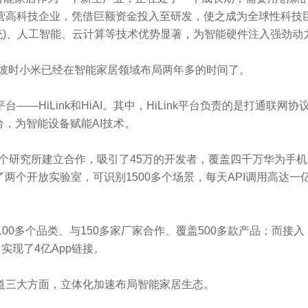
营高科技企业，凭借巨额资金投入至研发，使之成为全球性科技
统)、人工智能、云计算等技术优势显著，为智能硬件注入强劲动
彼时小米已经在智能家居领域布局两年多的时间了。
iLink和HiAI。其中，HiLink平台负责的是打通联网协
台，为智能设备赋能AI技术。
3个研究所建立合作，吸引了45万的开发者，覆盖四千万华为手
了两个开放实验室，可识别1500多个场景，每天API调用高达一
100多个品类、与150多家厂家合作、覆盖500多款产品；而接入
，实现了4亿App链接。
三大方面，立体化加速布局智能家居生态。