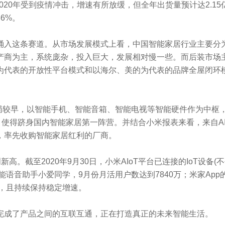
020年受到疫情冲击，增速有所放缓，但全年出货量预计达2.15
36%。
入这条赛道。从市场发展模式上看，中国智能家居行业主要分
产商为主，系统庞杂，投入巨大，发展相对慢一些。而后装市场
为代表的开放性平台模式和以海尔、美的为代表的品牌全屋闭环
较早，以智能手机、智能音箱、智能电视等智能硬件作为中枢
，使得跻身国内智能家居第一阵营。并结合小米报表来看，来自AI
，率先收购智能家居红利的厂商。
。截至2020年9月30日，小米AIoT平台已连接的IoT设备(
能语音助手小爱同学，9月份月活用户数达到7840万；米家App
平，且持续保持稳定增速。
成了产品之间的互联互通，正在打造真正的未来智能生活。