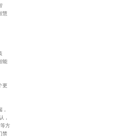
智
智慧
装
智能
个更
端，
认，
控等方
门禁