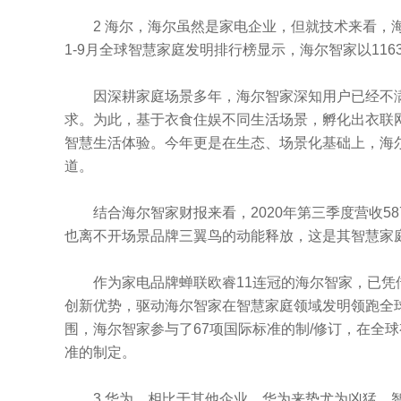
2 海尔，海尔虽然是家电企业，但就技术来看，海尔智家遥
1-9月全球智慧家庭发明排行榜显示，海尔智家以11
因深耕家庭场景多年，海尔智家深知用户已经不满
求。为此，基于衣食住娱不同生活场景，孵化出衣联
智慧生活体验。今年更是在生态、场景化基础上，海
道。
结合海尔智家财报来看，2020年第三季度营收587
也离不开场景品牌三翼鸟的动能释放，这是其智慧家
作为家电品牌蝉联欧睿11连冠的海尔智家，已凭借原
创新优势，驱动海尔智家在智慧家庭领域发明领跑全
围，海尔智家参与了67项国际标准的制/修订，在全球有四
准的制定。
3 华为，相比于其他企业，华为来势尤为凶猛。智