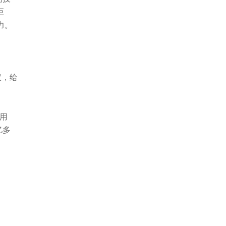
巨
力。
议，给
机用
亿多