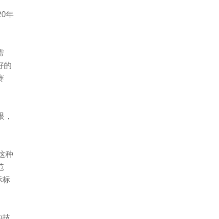
20年
需
好的
赛
眼，
这种
范
际标
的技